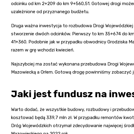
odcinku od km 2+209 do km 9+560,51. Gotowej drogi możem
uzależnione od przyznanego budżetu.
Druga ważna inwestycja to rozbudowa Drogi Wojewódzkiej
stworzenie dwóch odcinków. Pierwszy to km 35+674 do km 
41+360. Podobnie jak w przypadku obwodnicy Grodziska M
razem w grę wchodzi kwiecień.
Najszybciej ma zostać wykonana przebudowa Drogi Wojewó
Mazowiecką a Orłem. Gotową drogę powinniśmy zobaczyć ju
Jaki jest fundusz na inw
Warto dodać, że wszystkie budowy, rozbudowy i przebudow
kosztować będą 339,7 mln zł. W przypadku remontów kwota 
Dróg Wojewódzkich otrzymał zdecydowanie najwięcej śro
Mazowieckiego na 2022 rok.