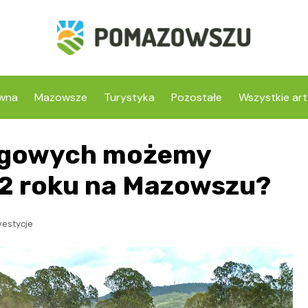
ówna
Mazowsze
Turystyka
Pozostałe
Wszystkie art
rogowych możemy
22 roku na Mazowszu?
westycje