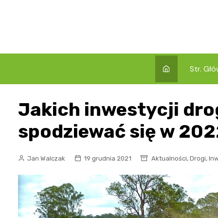
Skip
to
content
Str. Gł
Jakich inwestycji d
spodziewać się w 20
,
,
Jan Walczak
19 grudnia 2021
Aktualności
Drogi
In